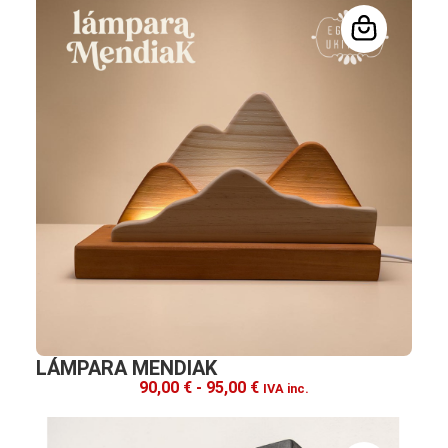
LÁMPARA MENDIAK
90,00
€
-
95,00
€
IVA inc.