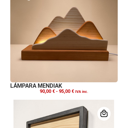
LÁMPARA MENDIAK
90,00
€
-
95,00
€
IVA inc.